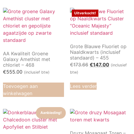
Uitverkocht!
Grote Blauwe Fluoriet op
Naaldkwarts (inclusief
AA Kwaliteit Groene
standaard) – 455
Galaxy Amethist met
€
173.66
€
147.00
chloriet – 468
(inclusief
€
555.00
(inclusief btw)
btw)
Toevoegen aan
Lees verder
winkelwagen
Aanbieding!
Druzy Mosagaat Toren –