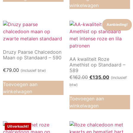
winkelwagen
Aanbieding!
Druzy Paarse Chalcedoon
Maan op Standaard – 590
AA kwaliteit Roze
Amethist op Standaard –
€
79.00
589
(inclusief btw)
€
162.00
€
135.00
(inclusief
Toevoegen aan
btw)
winkelwagen
Toevoegen aan
winkelwagen
Uitverkocht!