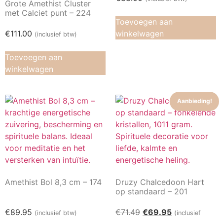
Grote Amethist Cluster
met Calciet punt – 224
Toevoegen aan
€
111.00
winkelwagen
(inclusief btw)
Toevoegen aan
winkelwagen
Aanbieding!
Amethist Bol 8,3 cm – 174
Druzy Chalcedoon Hart
op standaard – 201
€
89.95
€
71.49
€
69.95
(inclusief btw)
(inclusief