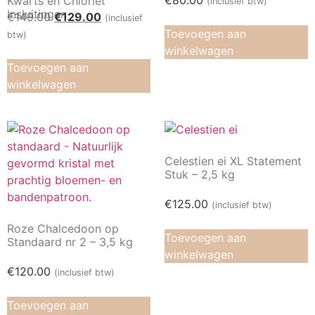
€
80.00
Kwarts en Chloriet
(inclusief btw)
Insluitingen
€
149.00
€
129.00
(inclusief
Toevoegen aan
btw)
winkelwagen
Toevoegen aan
winkelwagen
Celestien ei XL Statement
Stuk – 2,5 kg
€
125.00
(inclusief btw)
Roze Chalcedoon op
Toevoegen aan
Standaard nr 2 – 3,5 kg
winkelwagen
€
120.00
(inclusief btw)
Toevoegen aan