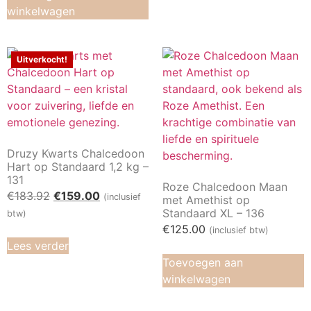
winkelwagen
Uitverkocht!
Druzy Kwarts Chalcedoon
Hart op Standaard 1,2 kg –
131
Roze Chalcedoon Maan
€
183.92
€
159.00
(inclusief
met Amethist op
Standaard XL – 136
btw)
€
125.00
(inclusief btw)
Lees verder
Toevoegen aan
winkelwagen