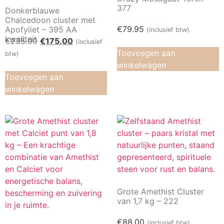
377
Donkerblauwe
Chalcedoon cluster met
€
79.95
Apofyliet – 395 AA
(inclusief btw)
kwaliteit
€
235.90
€
175.00
(inclusief
Toevoegen aan
btw)
winkelwagen
Toevoegen aan
winkelwagen
Grote Amethist Cluster
van 1,7 kg – 222
€
88.00
(inclusief btw)