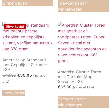
winkelwagen
Toevoegen aan
winkelwagen
Uitverkocht!
Amethist op Standaard
met Gepolijste Zijkant –
529
Amethist Cluster Toren
€
43.56
€
39.95
(inclusief
met Goethiet (Super
Seven) – 528
btw)
€
65.00
(inclusief btw)
Lees verder
Toevoegen aan
winkelwagen